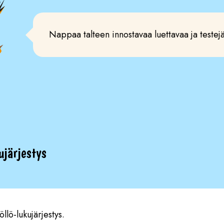
Nappaa talteen innostavaa luettavaa ja testejä
ujärjestys
llö-lukujärjestys.