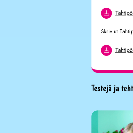
Tähtipöl
Skriv ut Tähti
Tähtipö
Testejä ja teh