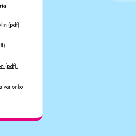
ria
lin (pdf).
df).
n (pdf).
a vai onko