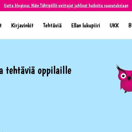
Uutta blogissa: Näin Tähtipöllö-voittajat juhlivat huikeita saavutuksiaan
t
Kirjavinkit
Tehtäviä
Ellan lukupiiri
UKK
B
a tehtäviä oppilaille