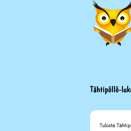
Tähtipöllö-luk
Tulosta Tähtipö