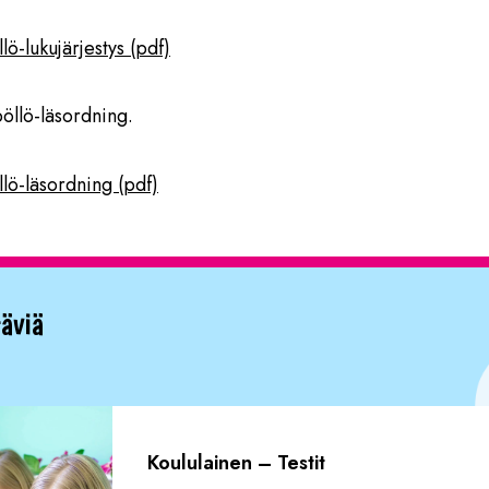
lö-lukujärjestys (pdf)
pöllö-läsordning.
llö-läsordning (pdf)
täviä
Koululainen – Testit