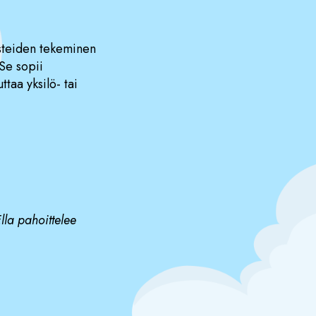
isteiden tekeminen
Se sopii
ttaa yksilö- tai
Ella pahoittelee