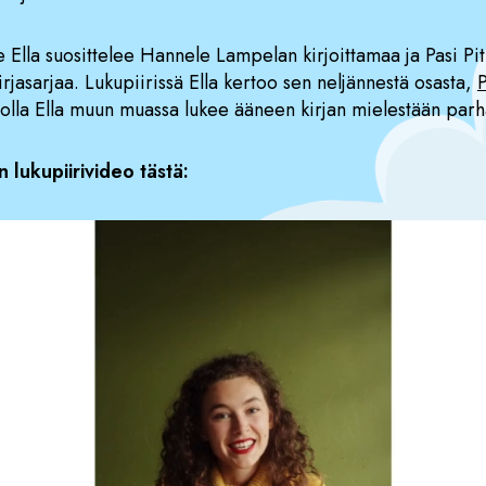
le Ella suosittelee Hannele Lampelan kirjoittamaa ja Pasi Pi
irjasarjaa. Lukupiirissä Ella kertoo sen neljännestä osasta,
P
eolla Ella muun muassa lukee ääneen kirjan mielestään par
n lukupiirivideo tästä: