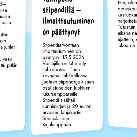
Hei, olen
25–
stipendillä –
peruskoul
kisa
kasiluoka
uussa
ilmoittautuminen
harjoittel
 jossa
Tutustuin 
t
on päättynyt
aikana näi
ttiin
ajattelin, 
join.
Stipendiarvontaan
lukea ne 
 juhlat
ilmoittautuminen on
päättynyt 15.5.2026.
, vaan
Voittajille on lähetetty
ttu pitkin
sähköpostia. Tänä
keväänä Tähtipöllössä
jaetaan stipendejä kisaan
osallistuneiden luokkien
lukutsemppareille.
Stipendi sisältää
kunniakirjan ja 20 euron
arvoisen lahjakortin
Suomalaiseen
Kirjakauppaan.