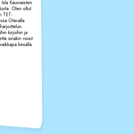
 Isla Kauniaisten
usta. Olen ollut
n TET-
ussa Otavalla.
harjoittelun
hin kirjoihin ja
että sinäkin voisit
vaikkapa kesällä.