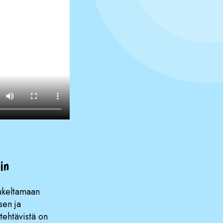
in
sukeltamaan
sen ja
tehtävistä on