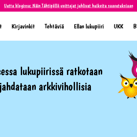
Uutta blogissa: Näin Tähtipöllö-voittajat juhlivat huikeita saavutuksiaan
t
Kirjavinkit
Tehtäviä
Ellan lukupiiri
UKK
B
essa lukupiirissä ratkotaan
 jahdataan arkkivihollisia