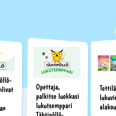
öllö-
Opettaja,
Tettil
hlivat
palkitse luokkasi
lukuvi
lukutsemppari
alakou
aan
Tähtipöllö-