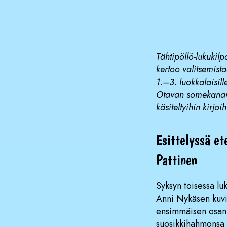
Tähtipöllö-lukukilp
kertoo valitsemista
1.–3. luokkalaisille
Otavan somekanaviss
käsiteltyihin kirjoih
Esittelyssä et
Pattinen
Syksyn toisessa luk
Anni Nykäsen kuvit
ensimmäisen osa
suosikkihahmonsa k