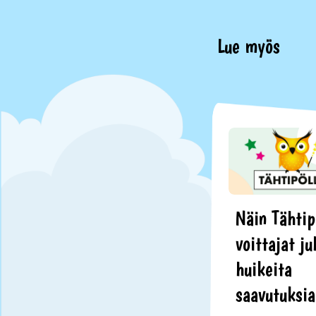
Lue myös
Näin Tähtip
voittajat ju
huikeita
saavutuksi