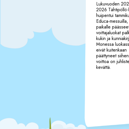
Lukuvuoden 20
2026 Tähtipöllö-
huipentui tammik
Educa-messuilla,
paikalle päässee
voittajaluokat palki
kukin ja kunniakir
Monessa luokassa
eivät kuitenkaan
päättyneet siihen
voittoa on juhliste
kevättä.