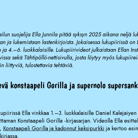
ailun suojelija Ella Junnila pitää syksyn 2025 aikana neljä lu
an ja lukemistaan lastenkirjoista. Jokaisessa lukupiirissä on E
 ja 4.–6. luokkalaisille. Lukupiirivideot julkaistaan Ellan Inst
a sekä Tähtipöllö-nettisivulla, josta löytyy myös lukupiireih
in liittyviä, tulostettavia tehtäviä.
evä konstaapeli Gorilla ja supernolo supersank
upiirissä Ella vinkkaa 1.–3. luokkalaisille Daniel Kalejaiyen 
taman Konstaapeli Gorilla -kirjasarjan. Videolla Ella esitte
n,
Konstaapeli Gorilla ja kadonnut keksipurkki
ja kertoo esi
irjassa.