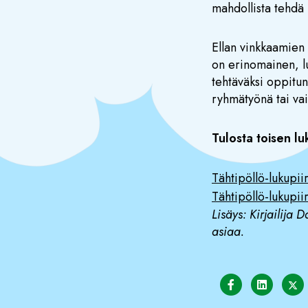
mahdollista tehdä 
Ellan vinkkaamien
on erinomainen, lu
tehtäväksi oppitunn
ryhmätyönä tai va
Tulosta toisen lu
Tähtipöllö-lukupii
Tähtipöllö-lukupiir
Lisäys: Kirjailija 
asiaa.
Share on Fa
Share