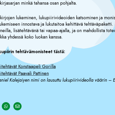
kirjasarjan minkä tahansa osan pohjalta.
 kirjojen lukeminen, lukupiirivideoiden katsominen ja mon
kemiseen innostava ja lukutaitoa kehittävä tehtäväpaketti. 
eilla, lisätehtävänä tai vapaa-ajalla, ja on mahdollista toteu
ikka yhdessä koko luokan kanssa.
kupiirin tehtävämonisteet tästä:
ritehtävät Konstaapeli Gorilla
itehtävät Paavali Pattinen
Daniel Kalejaiyen nimi on lausuttu lukupiirivideolla väärin – 
cebook
 on LinkedIn
Share on Twitter
Share on WhatsApp
Share on Email