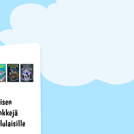
äisen
nkkejä
lulaisille