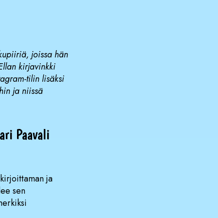
kupiiriä, joissa hän
llan kirjavinkki
agram-tilin lisäksi
in ja niissä
ari Paavali
kirjoittaman ja
lee sen
merkiksi