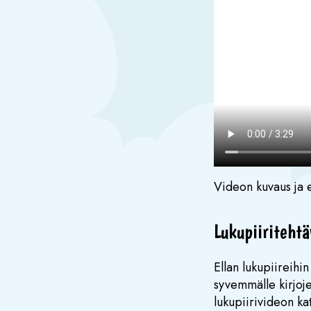
Videon kuvaus ja e
Lukupiiriteht
Ellan lukupiireihi
syvemmälle kirjoje
lukupiirivideon ka