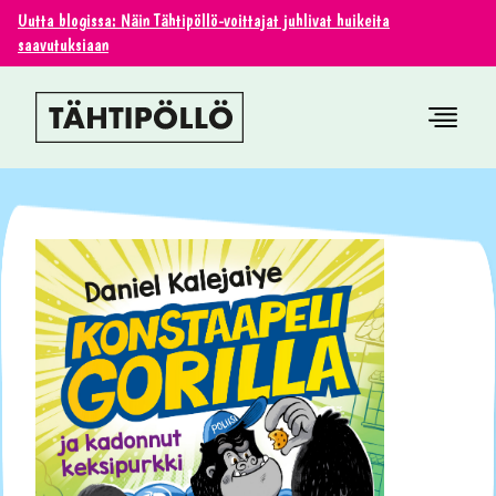
Uutta blogissa: Näin Tähtipöllö-voittajat juhlivat huikeita
saavutuksiaan