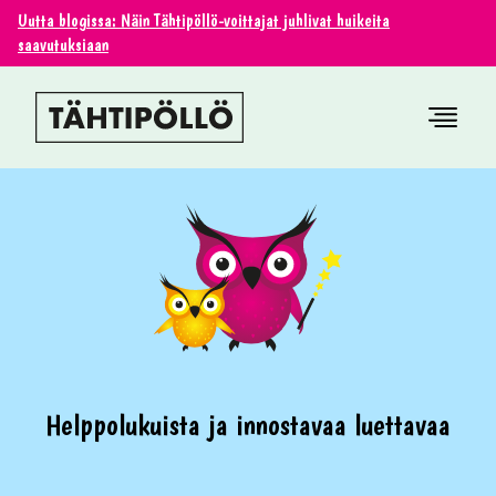
Uutta blogissa: Näin Tähtipöllö-voittajat juhlivat huikeita
saavutuksiaan
Helppolukuista ja innostavaa luettavaa