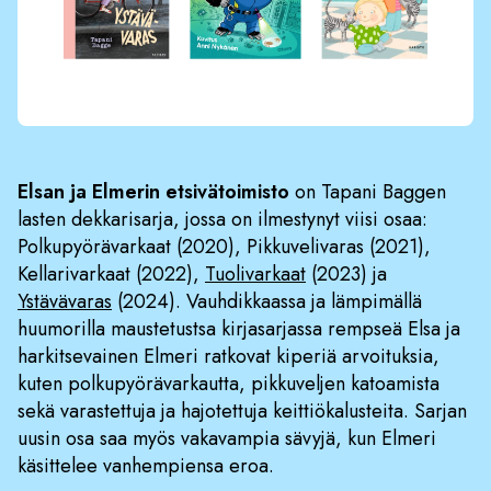
Elsan ja Elmerin etsivätoimisto
on Tapani Baggen
lasten dekkarisarja, jossa on ilmestynyt viisi osaa:
Polkupyörävarkaat (2020), Pikkuvelivaras (2021),
Kellarivarkaat (2022),
Tuolivarkaat
(2023) ja
Ystävävaras
(2024). Vauhdikkaassa ja lämpimällä
huumorilla maustetustsa kirjasarjassa rempseä Elsa ja
harkitsevainen Elmeri ratkovat kiperiä arvoituksia,
kuten polkupyörävarkautta, pikkuveljen katoamista
sekä varastettuja ja hajotettuja keittiökalusteita. Sarjan
uusin osa saa myös vakavampia sävyjä, kun Elmeri
käsittelee vanhempiensa eroa.