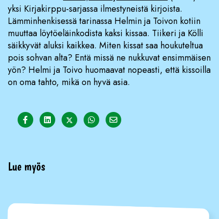
yksi Kirjakirppu-sarjassa ilmestyneistä kirjoista.
Lämminhenkisessä tarinassa Helmin ja Toivon kotiin
muuttaa löytöeläinkodista kaksi kissaa. Tiikeri ja Kölli
säikkyvät aluksi kaikkea. Miten kissat saa houkuteltua
pois sohvan alta? Entä missä ne nukkuvat ensimmäisen
yön? Helmi ja Toivo huomaavat nopeasti, että kissoilla
on oma tahto, mikä on hyvä asia.
Share on Facebook
Share on LinkedIn
Share on Twitter
Share on WhatsApp
Share on Email
Lue myös