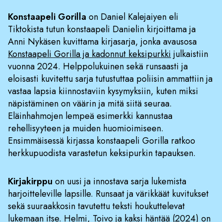
Konstaapeli Gorilla
on Daniel Kalejaiyen eli
Tiktokista tutun konstaapeli Danielin kirjoittama ja
Anni Nykäsen kuvittama kirjasarja, jonka avausosa
Konstaapeli Gorilla ja kadonnut keksipurkki
julkaistiin
vuonna 2024. Helppolukuinen sekä runsaasti ja
eloisasti kuvitettu sarja tutustuttaa poliisin ammattiin ja
vastaa lapsia kiinnostaviin kysymyksiin, kuten miksi
näpistäminen on väärin ja mitä siitä seuraa.
Eläinhahmojen lempeä esimerkki kannustaa
rehellisyyteen ja muiden huomioimiseen.
Ensimmäisessä kirjassa konstaapeli Gorilla ratkoo
herkkupuodista varastetun keksipurkin tapauksen.
Kirjakirppu
on uusi ja innostava sarja lukemista
harjoitteleville lapsille. Runsaat ja värikkäät kuvitukset
sekä suuraakkosin tavutettu teksti houkuttelevat
lukemaan itse.
Helmi, Toivo ja kaksi häntää
(2024) on