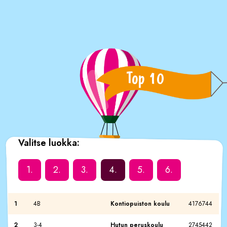
Top 10
Valitse luokka:
1.
2.
3.
4.
5.
6.
1
4B
Kontiopuiston koulu
4176744
2
3-4
Hutun peruskoulu
2745442