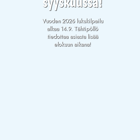
syyskuussa!
Vuoden 2026 lukukilpailu
alkaa 14.9. Tähtipöllö
tiedottaa asiasta lisää
elokuun aikana!