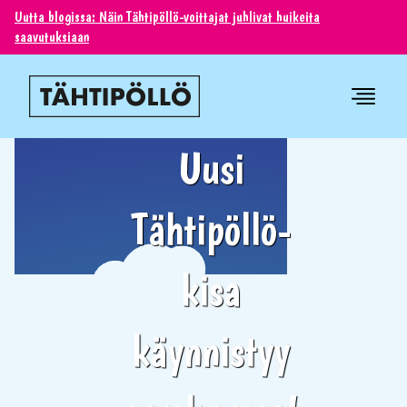
Uutta blogissa: Näin Tähtipöllö-voittajat juhlivat huikeita
saavutuksiaan
Uusi
Tähtipöllö-
kisa
käynnistyy