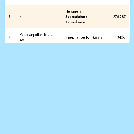
Helsingin
3
4a
Suomalainen
1276987
Yhteiskoulu
Pappilanpellon koulun
4
Pappilanpellon koulu
1143406
4A
5
3-4 Perälän koulu
Perälän koulu
800633
4.luokka suomi
Espoo International
6
554212
äidinkielenä -ryhmä, EIS
School
Oulunkylän ala-asteen
7
4A
435023
koulu
8
4D
Kuljun koulu
380243
Myllypuron
9
Myllypuron 4C
373303
peruskoulu
Helsingin saksalainen