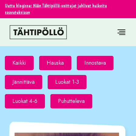
Uutta blogissa: Näin Tähtipöllö-voittajat juhlivat huikeita
saavutuksiaan
Kaikki
Hauska
Innostava
Jännittävä
Luokat 1-3
Luokat 4-6
Puhutteleva