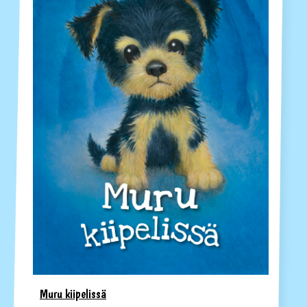
Muru kiipelissä