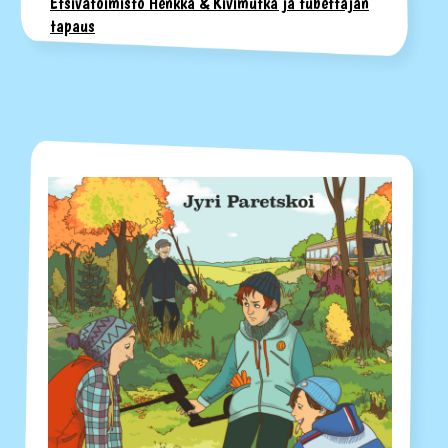
Etsivätoimisto Henkka & Kivimutka ja tubettajan
tapaus