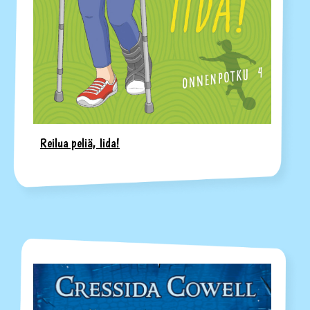
Reilua peliä, Iida!