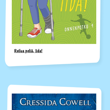
Reilua peliä, Iida!