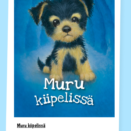
Muru kiipelissä