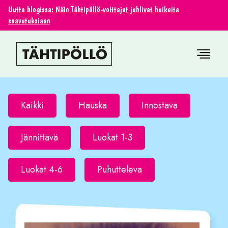
Uutta blogissa: Näin Tähtipöllö-voittajat juhlivat huikeita
saavutuksiaan
Kaikki
Hauska
Innostava
Jännittävä
Luokat 1-3
Luokat 4-6
Puhutteleva