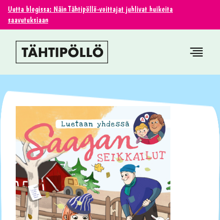
Uutta blogissa: Näin Tähtipöllö-voittajat juhlivat huikeita
saavutuksiaan