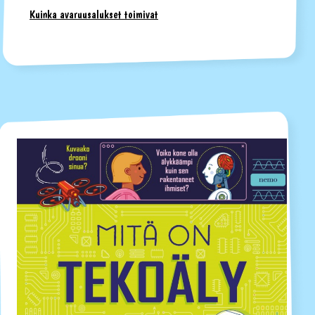
Kuinka avaruusalukset toimivat