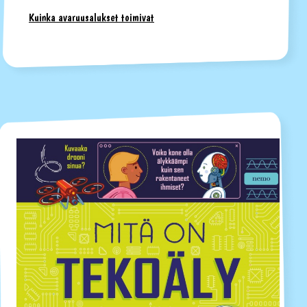
Kuinka avaruusalukset toimivat