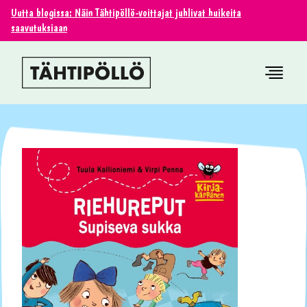
Uutta blogissa: Näin Tähtipöllö-voittajat juhlivat huikeita
saavutuksiaan