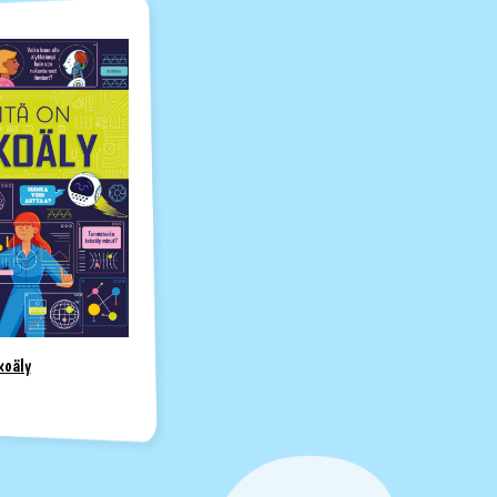
koäly