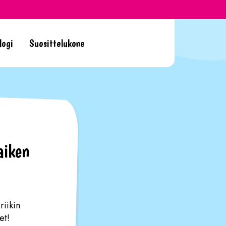
logi
Suosittelukone
aiken
riikin
et!