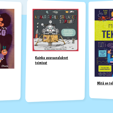
Kuinka avaruusalukset
toimivat
Mitä on te