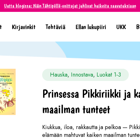
Uutta blogissa: Näin Tähtipöllö-voittajat juhlivat huikeita saavutuksiaan
t
Kirjavinkit
Tehtäviä
Ellan lukupiiri
UKK
B
Hauska
, 
Innostava
, 
Luokat 1-3
Prinsessa Pikkiriikki ja k
maailman tunteet
Kiukkua, iloa, rakkautta ja pelkoa — Pikki
elämään mahtuvat kaiken maailman tunte