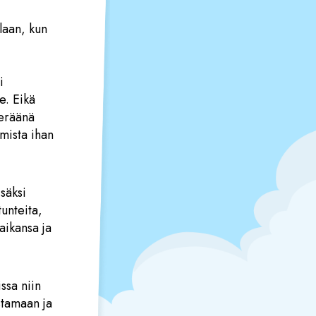
laan, kun
i
e. Eikä
 eräänä
mista ihan
säksi
unteita,
 aikansa ja
ssa niin
istamaan ja