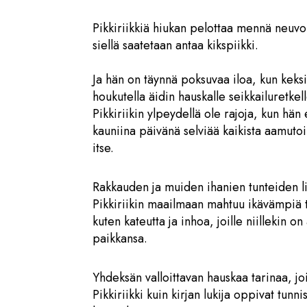
Pikkiriikkiä hiukan pelottaa mennä neuvo
siellä saatetaan antaa kikspiikki.
Ja hän on täynnä poksuvaa iloa, kun keksi
houkutella äidin hauskalle seikkailuretkell
Pikkiriikin ylpeydellä ole rajoja, kun hän
kauniina päivänä selviää kaikista aamutoi
itse.
Rakkauden ja muiden ihanien tunteiden li
Pikkiriikin maailmaan mahtuu ikävämpiä t
kuten kateutta ja inhoa, joille niillekin on
paikkansa.
Yhdeksän valloittavan hauskaa tarinaa, joi
Pikkiriikki kuin kirjan lukija oppivat tunn