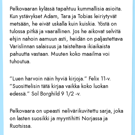
Pelkovaaran kylässä tapahtuu kummallisia asioita.
Kun ystävykset Adam, Tara ja Tobias leiriytyvät
metsään, he eivät uskalla kuin kuiskia. Yöstä on
tulossa pitkä ja vaarallinen. Jos he aikovat selvitä
ehjin nahoin aamuun asti, heidän on paljastettava
Varislinnan salaisuus ja taisteltava ikiaikaista
pahuutta vastaan. Muuten koko maailma voi
tuhoutua.
”Luen harvoin näin hyviä kirjoja.” Felix 11-v.
”Suosittelisin tätä kirjaa vaikka koko luokan
edessä.” Sol Borghild 9 1/2 -v.
Pelkovaara on upeasti nelivärikuvitettu sarja, joka
on lasten suosikki ja myyntihitti Norjassa ja
Ruotsissa.