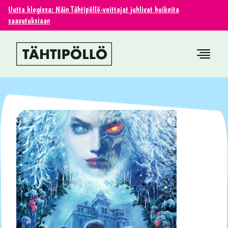
Uutta blogissa: Näin Tähtipöllö-voittajat juhlivat huikeita
saavutuksiaan