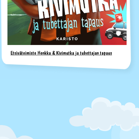
Etsivätoimisto Henkka & Kivimutka ja tubettajan tapaus