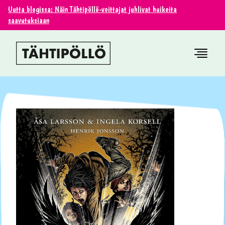
Uutta blogissa: Näin Tähtipöllö-voittajat juhlivat huikeita
saavutuksiaan