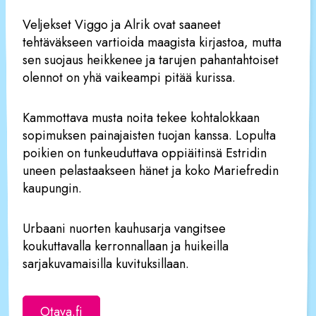
Veljekset Viggo ja Alrik ovat saaneet
tehtäväkseen vartioida maagista kirjastoa, mutta
sen suojaus heikkenee ja tarujen pahantahtoiset
olennot on yhä vaikeampi pitää kurissa.
Kammottava musta noita tekee kohtalokkaan
sopimuksen painajaisten tuojan kanssa. Lopulta
poikien on tunkeuduttava oppiäitinsä Estridin
uneen pelastaakseen hänet ja koko Mariefredin
kaupungin.
Urbaani nuorten kauhusarja vangitsee
koukuttavalla kerronnallaan ja huikeilla
sarjakuvamaisilla kuvituksillaan.
Otava.fi