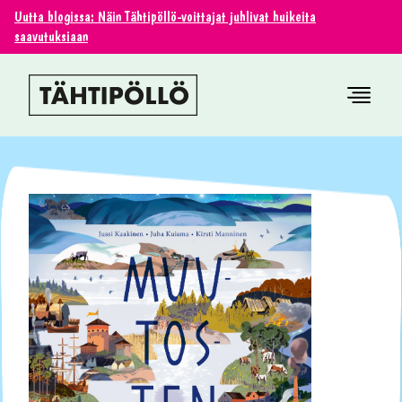
Uutta blogissa: Näin Tähtipöllö-voittajat juhlivat huikeita
saavutuksiaan