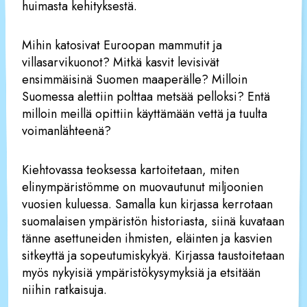
huimasta kehityksestä.
Mihin katosivat Euroopan mammutit ja
villasarvikuonot? Mitkä kasvit levisivät
ensimmäisinä Suomen maaperälle? Milloin
Suomessa alettiin polttaa metsää pelloksi? Entä
milloin meillä opittiin käyttämään vettä ja tuulta
voimanlähteenä?
Kiehtovassa teoksessa kartoitetaan, miten
elinympäristömme on muovautunut miljoonien
vuosien kuluessa. Samalla kun kirjassa kerrotaan
suomalaisen ympäristön historiasta, siinä kuvataan
tänne asettuneiden ihmisten, eläinten ja kasvien
sitkeyttä ja sopeutumiskykyä. Kirjassa taustoitetaan
myös nykyisiä ympäristökysymyksiä ja etsitään
niihin ratkaisuja.