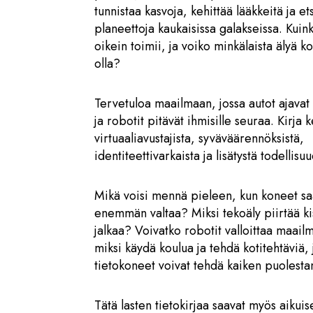
tunnistaa kasvoja, kehittää lääkkeitä ja ets
planeettoja kaukaisissa galakseissa. Kuin
oikein toimii, ja voiko minkälaista älyä k
olla?
Tervetuloa maailmaan, jossa autot ajavat
ja robotit pitävät ihmisille seuraa. Kirja 
virtuaaliavustajista, syväväärennöksistä,
identiteettivarkaista ja lisätystä todellisu
Mikä voisi mennä pieleen, kun koneet sa
enemmän valtaa? Miksi tekoäly piirtää kis
jalkaa? Voivatko robotit valloittaa maail
miksi käydä koulua ja tehdä kotitehtäviä, 
tietokoneet voivat tehdä kaiken puoles
Tätä lasten tietokirjaa saavat myös aikuis