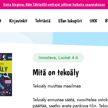
Uutta blogissa: Näin Tähtipöllö-voittajat juhlivat huikeita saavutuksiaan
t
Kirjavinkit
Tehtäviä
Ellan lukupiiri
UKK
B
Innostava
, 
Luokat 4-6
Mitä on tekoäly
Tekoäly muuttaa maailmaa
Tekoäly ennustaa säätä, suosittelee ostoks
päättää, saatko avata pankissa tilin. Teko