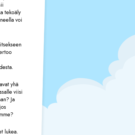
ii
ka tekoäly
oneella voi
 itsekseen
kertoo
udesta.
avat yhä
salle viisi
man? Ja
jos
tamme?
et lukea.