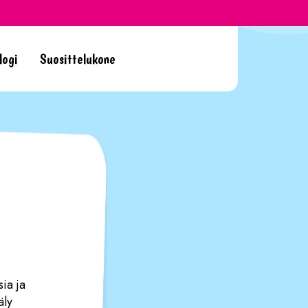
logi
Suosittelukone
ia ja
äly