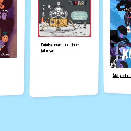
Kuinka avaruusalukset
toimivat
Älä paniko