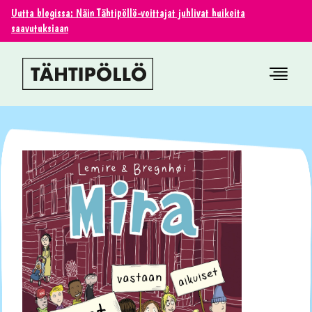
Uutta blogissa: Näin Tähtipöllö-voittajat juhlivat huikeita
saavutuksiaan