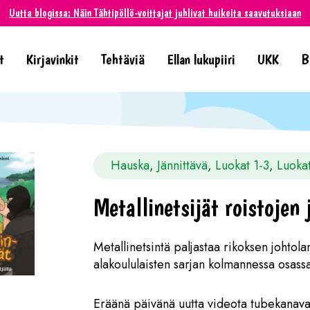
Uutta blogissa: Näin Tähtipöllö-voittajat juhlivat huikeita saavutuksiaan
t
Kirjavinkit
Tehtäviä
Ellan lukupiiri
UKK
B
Hauska
, 
Jännittävä
, 
Luokat 1-3
, 
Luoka
Metallinetsijät roistojen j
Metallinetsintä paljastaa rikoksen johtola
alakoululaisten sarjan kolmannessa osass
Eräänä päivänä uutta videota tubekanava