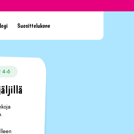
logi
Suosittelukone
t 4-6
äljillä
nkoja
a.
lleen