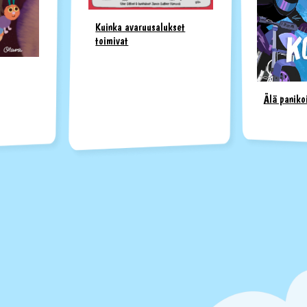
Kuinka avaruusalukset
toimivat
Älä paniko