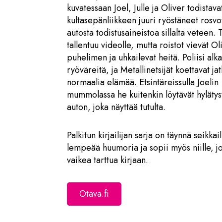
kuvatessaan Joel, Julle ja Oliver todistava
kultasepänliikkeen juuri ryöstäneet rosvot
autosta todistusaineistoa sillalta veteen. 
tallentuu videolle, mutta roistot vievät Ol
puhelimen ja uhkailevat heitä. Poliisi alka
ryöväreitä, ja Metallinetsijät koettavat ja
normaalia elämää. Etsintäreissulla Joelin
mummolassa he kuitenkin löytävät hylätys
auton, joka näyttää tutulta.
Palkitun kirjailijan sarja on täynnä seikkail
lempeää huumoria ja sopii myös niille, j
vaikea tarttua kirjaan.
Otava.fi