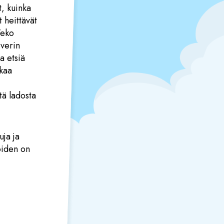
t, kuinka
 heittävät
Teko
iverin
a etsiä
tkaa
tä ladosta
uja ja
oiden on