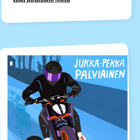
Kuinka avaruusalukset toimivat