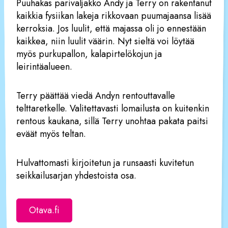
Puuhakas parivaljakko Andy ja Terry on rakentanut
kaikkia fysiikan lakeja rikkovaan puumajaansa lisää
kerroksia. Jos luulit, että majassa oli jo ennestään
kaikkea, niin luulit väärin. Nyt sieltä voi löytää
myös purkupallon, kalapirtelökojun ja
leirintäalueen.
Terry päättää viedä Andyn rentouttavalle
telttaretkelle. Valitettavasti lomailusta on kuitenkin
rentous kaukana, sillä Terry unohtaa pakata paitsi
eväät myös teltan.
Hulvattomasti kirjoitetun ja runsaasti kuvitetun
seikkailusarjan yhdestoista osa.
Otava.fi