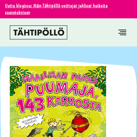
Uutta blogissa: Näin Tähtipöllö-voittajat juhlivat huikeita
saavutuksiaan