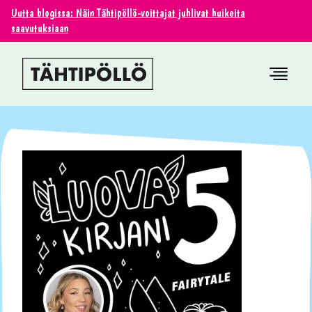
Uutta blogissa: Näin Tähtipöllö-voittajat juhlivat huikeita
saavutuksiaan