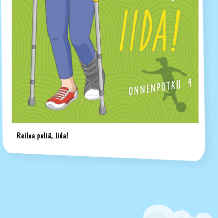
Reilua peliä, Iida!