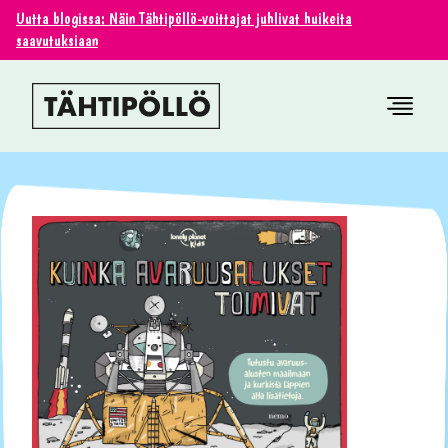
Uutta blogissa: Näin Tähtipöllö-voittajat juhlivat huikeita
saavutuksiaan