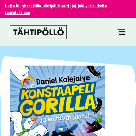
Uutta blogissa: Näin Tähtipöllö-voittajat juhlivat huikeita
saavutuksiaan