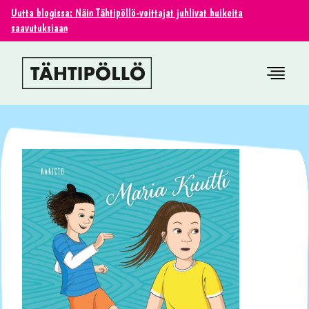
Uutta blogissa: Näin Tähtipöllö-voittajat juhlivat huikeita
saavutuksiaan