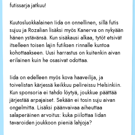
futissarja jatkuu!
Kuutosluokkalainen Iida on onnellinen, sillä futis
sujuu ja Rozalian lisäksi myös Kanerva on nykyään
hänen ystävänsä. Kun sisäkausi alkaa, tytöt etsivät
itselleen toisen lajin futiksen rinnalle kuntoa
kohottaakseen. Uusi harrastus on kuitenkin aivan
erilainen kuin he osasivat odottaa.
Iida on edelleen myös kova haaveilija, ja
toivelistan kärjessä keikkuu pelireissu Helsinkiin.
Kun sponsoria ei tahdo löytyä, joukkue päättää
järjestää arpajaiset. Sekään ei tosin suju aivan
ongelmitta. Lisäksi päänvaivaa aiheuttaa
salaperäinen arvoitus: kuka piilottaa Iidan
tavaroiden joukkoon pieniä lahjoja?