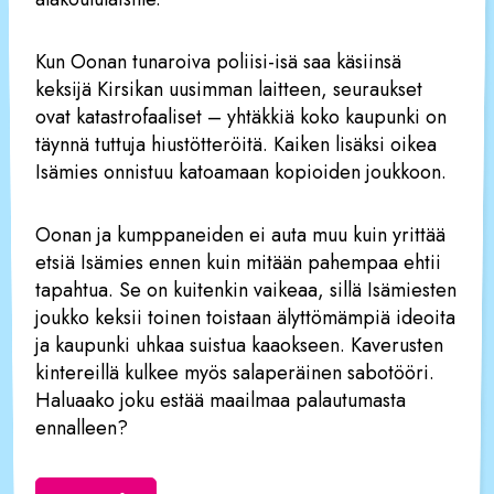
Kun Oonan tunaroiva poliisi-isä saa käsiinsä
keksijä Kirsikan uusimman laitteen, seuraukset
ovat katastrofaaliset – yhtäkkiä koko kaupunki on
täynnä tuttuja hiustötteröitä. Kaiken lisäksi oikea
Isämies onnistuu katoamaan kopioiden joukkoon.
Oonan ja kumppaneiden ei auta muu kuin yrittää
etsiä Isämies ennen kuin mitään pahempaa ehtii
tapahtua. Se on kuitenkin vaikeaa, sillä Isämiesten
joukko keksii toinen toistaan älyttömämpiä ideoita
ja kaupunki uhkaa suistua kaaokseen. Kaverusten
kintereillä kulkee myös salaperäinen sabotööri.
Haluaako joku estää maailmaa palautumasta
ennalleen?