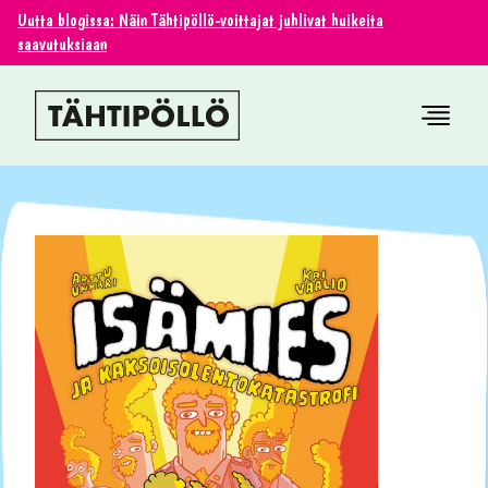
Uutta blogissa: Näin Tähtipöllö-voittajat juhlivat huikeita
saavutuksiaan