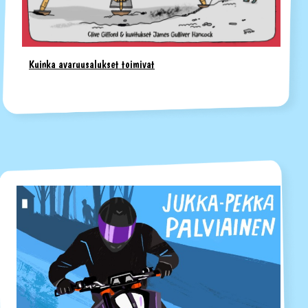
Kuinka avaruusalukset toimivat