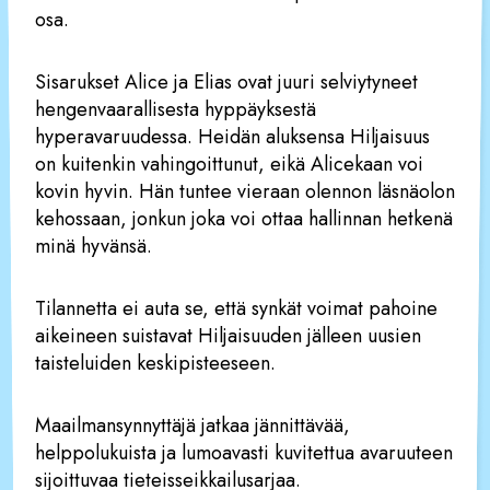
osa.
Sisarukset Alice ja Elias ovat juuri selviytyneet
hengenvaarallisesta hyppäyksestä
hyperavaruudessa. Heidän aluksensa Hiljaisuus
on kuitenkin vahingoittunut, eikä Alicekaan voi
kovin hyvin. Hän tuntee vieraan olennon läsnäolon
kehossaan, jonkun joka voi ottaa hallinnan hetkenä
minä hyvänsä.
Tilannetta ei auta se, että synkät voimat pahoine
aikeineen suistavat Hiljaisuuden jälleen uusien
taisteluiden keskipisteeseen.
Maailmansynnyttäjä jatkaa jännittävää,
helppolukuista ja lumoavasti kuvitettua avaruuteen
sijoittuvaa tieteisseikkailusarjaa.