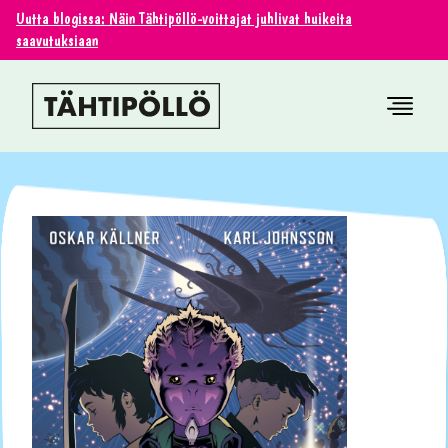
Uutta blogissa: Näin Tähtipöllö-voittajat juhlivat huikeita
saavutuksiaan