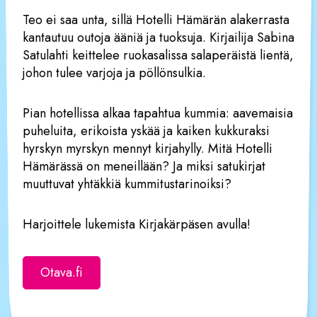
Teo ei saa unta, sillä Hotelli Hämärän alakerrasta
kantautuu outoja ääniä ja tuoksuja. Kirjailija Sabina
Satulahti keittelee ruokasalissa salaperäistä lientä,
johon tulee varjoja ja pöllönsulkia.
Pian hotellissa alkaa tapahtua kummia: aavemaisia
puheluita, erikoista yskää ja kaiken kukkuraksi
hyrskyn myrskyn mennyt kirjahylly. Mitä Hotelli
Hämärässä on meneillään? Ja miksi satukirjat
muuttuvat yhtäkkiä kummitustarinoiksi?
Harjoittele lukemista Kirjakärpäsen avulla!
Otava.fi