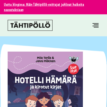
Uutta blogissa: Näin Tähtipöllö-voittajat juhlivat huikeita
saavutuksiaan