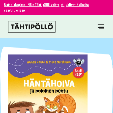
Uutta blogissa: Näin Tähtipöllö-voittajat juhlivat huikeita
saavutuksiaan