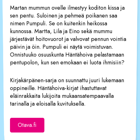
Martan mummun ovelle ilmestyy koditon kissa ja
sen pentu. Suloinen ja pehmeä poikanen saa
nimen Pumpuli. Se on kuitenkin heikossa
kunnossa. Martta, Lila ja Eino sekä mummu
järjestävät hoitovuorot ja valvovat pennun vointia
päivin ja öin. Pumpuli ei näytä voimistuvan.
Onnistuuko osuuskunta Häntähoiva pelastamaan
pentupolon, kun sen emokaan ei luota ihmisiin?
Kirjakärpänen-sarja on suunnattu juuri lukemaan
oppineille. Häntähoiva-kirjat ihastuttavat
eläinrakkaita lukijoita mukaansatempaavalla
tarinalla ja eloisalla kuvituksella.
Otava.fi