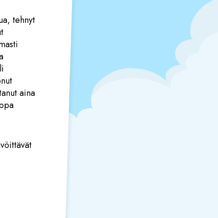
ua, tehnyt
t
masti
a
li
onut
tanut aina
Copa
ävöittävät