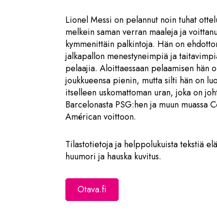
Lionel Messi on pelannut noin tuhat ottel
melkein saman verran maaleja ja voittanu
kymmenittäin palkintoja. Hän on ehdotto
jalkapallon menestyneimpiä ja taitavimpi
pelaajia. Aloittaessaan pelaamisen hän o
joukkueensa pienin, mutta silti hän on lu
itselleen uskomattoman uran, joka on joh
Barcelonasta PSG:hen ja muun muassa 
Américan voittoon.
Tilastotietoja ja helppolukuista tekstiä el
huumori ja hauska kuvitus.
Otava.fi