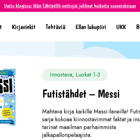
Uutta blogissa: Näin Tähtipöllö-voittajat juhlivat huikeita saavutuksiaan
t
Kirjavinkit
Tehtäviä
Ellan lukupiiri
UKK
B
Innostava
, 
Luokat 1-3
Futistähdet – Messi
Mahtava kirja kaikille Messi-faneille! Futi
sarja kokoaa kiinnostavimmat faktat ja ins
tarinat maailman parhaimmista
jalkapallonpelaajista.