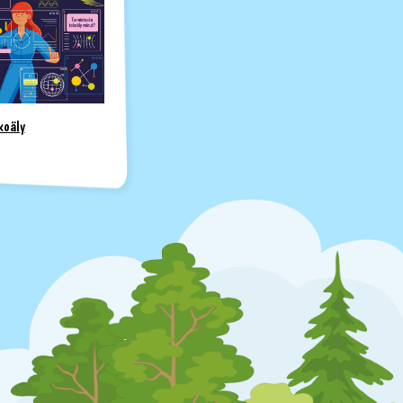
koäly