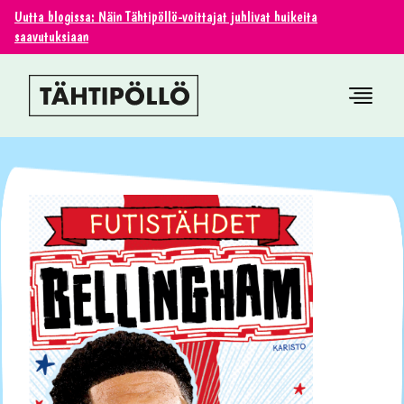
Uutta blogissa: Näin Tähtipöllö-voittajat juhlivat huikeita
saavutuksiaan