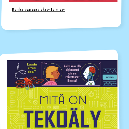
Kuinka avaruusalukset toimivat