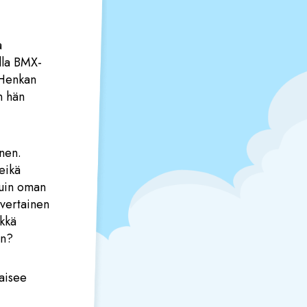
a
lla BMX-
a Henkan
n hän
inen.
eikä
kuin oman
vertainen
lkkä
ön?
aisee