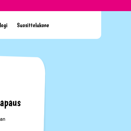
logi
Suosittelukone
tapaus
aan