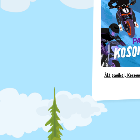
Älä panikoi, Kosone