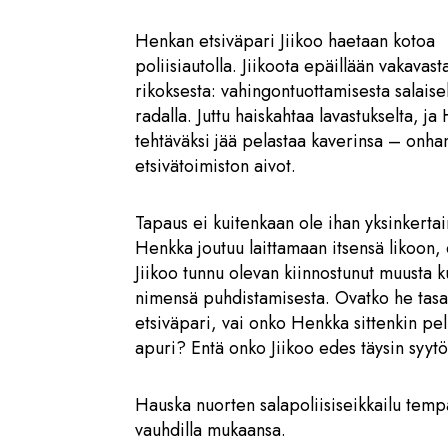
Henkan etsiväpari Jiikoo haetaan kotoa
poliisiautolla. Jiikoota epäillään vakavast
rikoksesta: vahingontuottamisesta salaise
radalla. Juttu haiskahtaa lavastukselta, j
tehtäväksi jää pelastaa kaverinsa – onha
etsivätoimiston aivot.
Tapaus ei kuitenkaan ole ihan yksinkerta
Henkka joutuu laittamaan itsensä likoon, 
Jiikoo tunnu olevan kiinnostunut muusta 
nimensä puhdistamisesta. Ovatko he tasa
etsiväpari, vai onko Henkka sittenkin pe
apuri? Entä onko Jiikoo edes täysin syyt
Hauska nuorten salapoliisiseikkailu temp
vauhdilla mukaansa.