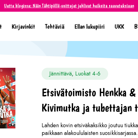
Uutta blogissa: Näin Tähtipöllö-voittajat juhlivat huikeita saavutuksiaan
t
Kirjavinkit
Tehtäviä
Ellan lukupiiri
UKK
B
Jännittävä
, 
Luokat 4-6
Etsivätoimisto Henkka &
Kivimutka ja tubettajan 
Lahden kovin etsiväkaksikko joutuu tiukk
paikkaan alakoululaisten suosikkisarjassa.