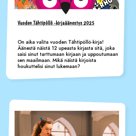
Vuoden Tähtipöllö -kirjaäänestys 2025
On aika valita vuoden Tähtipöllö-kirja!
Äänestä näistä 12 upeasta kirjasta sitä, joka
saisi sinut tarttumaan kirjaan ja uppoutumaan
sen maailmaan. Mikä näistä kirjoista
houkuttelisi sinut lukemaan?