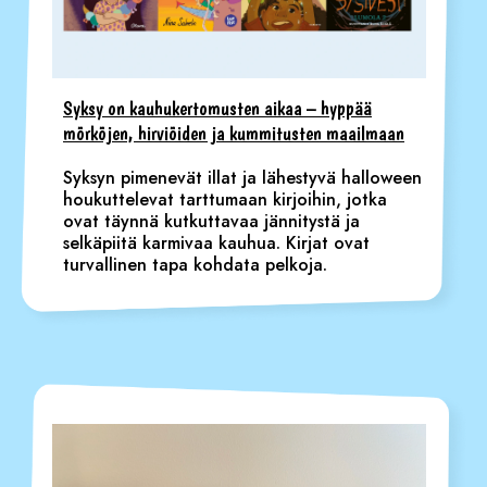
Syksy on kauhukertomusten aikaa – hyppää
mörköjen, hirviöiden ja kummitusten maailmaan
Syksyn pimenevät illat ja lähestyvä halloween
houkuttelevat tarttumaan kirjoihin, jotka
ovat täynnä kutkuttavaa jännitystä ja
selkäpiitä karmivaa kauhua. Kirjat ovat
turvallinen tapa kohdata pelkoja.