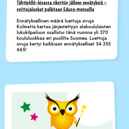
Tähtipöllö–kisassa rikottiin jälleen ennätyksiä –
voittajaluokat palkitaan Educa-messuilla
Ennätyksellinen määrä luettuja sivuja
Kolmatta kertaa järjestettyyn alakoululaisten
lukukilpailuun osallistui tänä vuonna yli 370
koululuokkaa eri puolilta Suomea. Luettuja
sivuja kertyi kaikkiaan ennätykselliset 54 355
665!