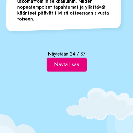
uskomattomiin seikkailuihin. Niiden
nopeatempoiset tapahtumat ja yllättävät
käänteet pitävät tiiviisti otteessaan sivusta
toiseen.
Näytetään
24
/
37
Näytä lisää