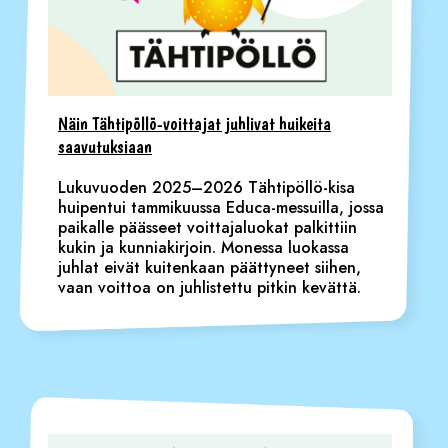
Näin Tähtipöllö-voittajat juhlivat huikeita
saavutuksiaan
Lukuvuoden 2025–2026 Tähtipöllö-kisa
huipentui tammikuussa Educa-messuilla, jossa
paikalle päässeet voittajaluokat palkittiin
kukin ja kunniakirjoin. Monessa luokassa
juhlat eivät kuitenkaan päättyneet siihen,
vaan voittoa on juhlistettu pitkin kevättä.