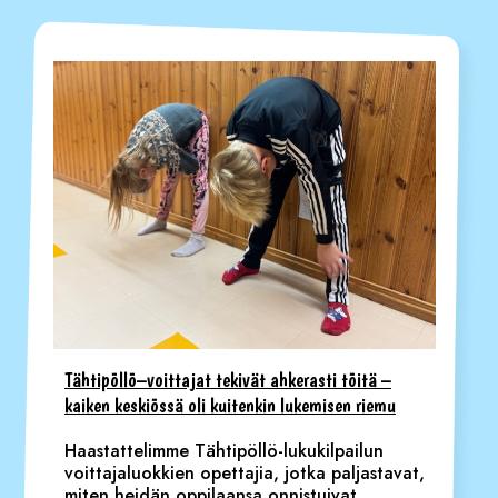
Tähtipöllö–voittajat tekivät ahkerasti töitä –
kaiken keskiössä oli kuitenkin lukemisen riemu
Haastattelimme Tähtipöllö-lukukilpailun
voittajaluokkien opettajia, jotka paljastavat,
miten heidän oppilaansa onnistuivat