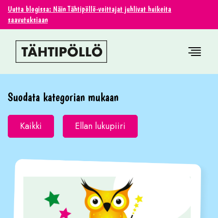
Uutta blogissa: Näin Tähtipöllö-voittajat juhlivat huikeita
saavutuksiaan
Suodata kategorian mukaan
Kaikki
Ellan lukupiiri