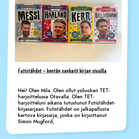
Futistähdet – kentän sankarit kirjan sivuilla
Hei! Olen Mila. Olen ollut ysiluokan TET-
harjoittelussa Otavalla. Olen TET-
harjoitteluni aikana tutustunut Futistähdet-
kirjasarjaan. Futistähdet on jalkapallosta
kertova kirjasarja, jonka on kirjoittanut
Simon Mugford,