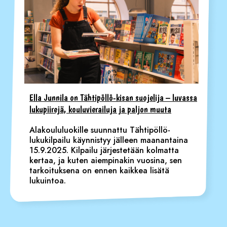
Ella Junnila on Tähtipöllö-kisan suojelija – luvassa
lukupiirejä, kouluvierailuja ja paljon muuta
Alakoululuokille suunnattu Tähtipöllö-
lukukilpailu käynnistyy jälleen maanantaina
15.9.2025. Kilpailu järjestetään kolmatta
kertaa, ja kuten aiempinakin vuosina, sen
tarkoituksena on ennen kaikkea lisätä
lukuintoa.