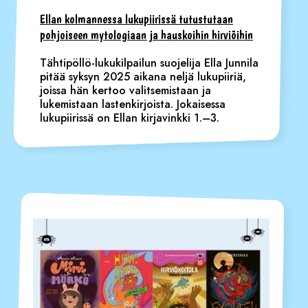
Ellan kolmannessa lukupiirissä tutustutaan
pohjoiseen mytologiaan ja hauskoihin hirviöihin
Tähtipöllö-lukukilpailun suojelija Ella Junnila
pitää syksyn 2025 aikana neljä lukupiiriä,
joissa hän kertoo valitsemistaan ja
lukemistaan lastenkirjoista. Jokaisessa
lukupiirissä on Ellan kirjavinkki 1.–3.