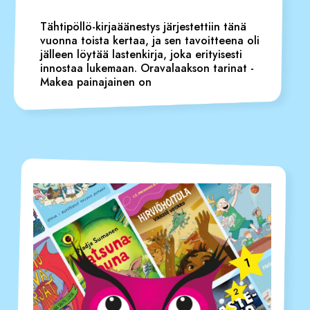
Tähtipöllö-kirjaäänestys järjestettiin tänä
vuonna toista kertaa, ja sen tavoitteena oli
jälleen löytää lastenkirja, joka erityisesti
innostaa lukemaan. Oravalaakson tarinat -
Makea painajainen on