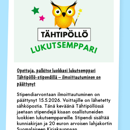
Opettaja, palkitse luokkasi lukutsemppari
Tähtipöllö-stipendillä – ilmoittautuminen on
päättynyt
Stipendiarvontaan ilmoittautuminen on
päättynyt 15.5.2026. Voittajille on lähetetty
sähköpostia. Tänä keväänä Tähtipöllössä
jaetaan stipendejä kisaan osallistuneiden
luokkien lukutsemppareille. Stipendi sisältää
kunniakirjan ja 20 euron arvoisen lahjakortin
Suomalaiseen Kirjakauppaan.