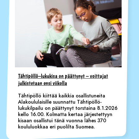
Tähtipöllö–lukukisa on päättynyt – voittajat
julkistetaan ensi viikolla
Tähtipöllö kiittää kaikkia osallistuneita
Alakoululaisille suunnattu Tähtipöllö-
lukukilpailu on päättynyt torstaina 8.1.2026
kello 16.00. Kolmatta kertaa järjestettyyn
kisaan osallistui tänä vuonna lähes 370
koululuokkaa eri puolilta Suomea.