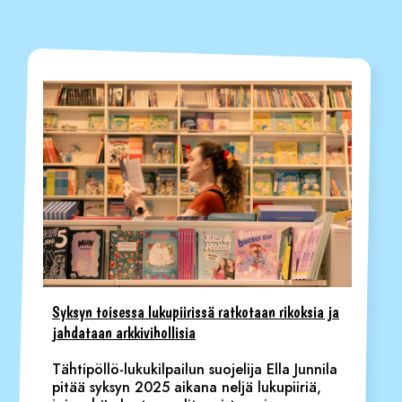
Syksyn toisessa lukupiirissä ratkotaan rikoksia ja
jahdataan arkkivihollisia
Tähtipöllö-lukukilpailun suojelija Ella Junnila
pitää syksyn 2025 aikana neljä lukupiiriä,