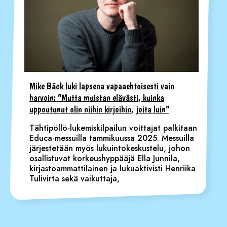
Mike Bäck luki lapsena vapaaehtoisesti vain
harvoin: ”Mutta muistan elävästi, kuinka
uppoutunut olin niihin kirjoihin, joita luin”
Tähtipöllö-lukemiskilpailun voittajat palkitaan
Educa-messuilla tammikuussa 2025. Messuilla
järjestetään myös lukuintokeskustelu, johon
osallistuvat korkeushyppääjä Ella Junnila,
kirjastoammattilainen ja lukuaktivisti Henriika
Tulivirta sekä vaikuttaja,