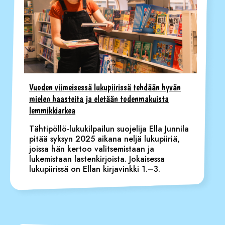
Vuoden viimeisessä lukupiirissä tehdään hyvän
mielen haasteita ja eletään todenmakuista
lemmikkiarkea
Tähtipöllö-lukukilpailun suojelija Ella Junnila
pitää syksyn 2025 aikana neljä lukupiiriä,
joissa hän kertoo valitsemistaan ja
lukemistaan lastenkirjoista. Jokaisessa
lukupiirissä on Ellan kirjavinkki 1.–3.