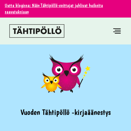
Uutta blogissa: Näin Tähtipöllö-voittajat juhlivat huikeita
saavutuksiaan
Vuoden Tähtipöllö -kirjaäänestys