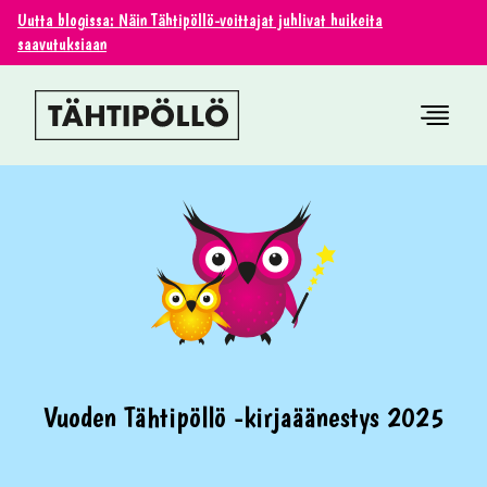
Uutta blogissa: Näin Tähtipöllö-voittajat juhlivat huikeita
saavutuksiaan
Vuoden Tähtipöllö -kirjaäänestys 2025