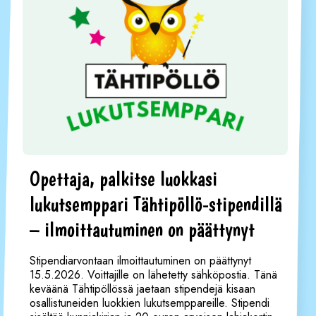
Opettaja, palkitse luokkasi
lukutsemppari Tähtipöllö-stipendillä
– ilmoittautuminen on päättynyt
Stipendiarvontaan ilmoittautuminen on päättynyt
15.5.2026. Voittajille on lähetetty sähköpostia. Tänä
keväänä Tähtipöllössä jaetaan stipendejä kisaan
osallistuneiden luokkien lukutsemppareille. Stipendi