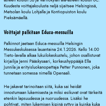
asteen koulun 5B ja Vartiokylän ala-asteen koulun 6C.
Kuudesta voittajakoulusta neljä sijaitsee Helsingissä,
Metsolan koulu Lohjalla ja Kontiopuiston koulu
Pieksämäellä.
Voittajat palkitaan Educa-messuilla
Palkinnot jaetaan Educa-messuilla Helsingin
Messukeskuksessa lauantaina 24.1.2026. Kello 14.00
Tieto-lavalla alkaa lukuilokeskustelu, johon osallistuvat
kirjailija Jenni Pääskysaari, korkeushyppääjä Ella
Junnila ja erityisluokanopettaja Petter Punnonen, joka
tunnetaan somessa nimellä Openaali.
He jakavat tarinoitaan siitä, kuka sai heidät
innostumaan lukemisesta ja miksi esikuvat ovat tärkeitä
etenkin lapsuudessa ja nuoruudessa. Lisäksi he
pohtivat, miten lukemisen kipinä syttyy ja kuinka kuka