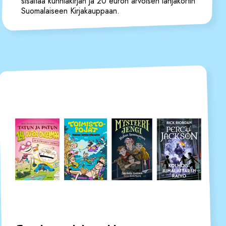
sisältää kunniakirjan ja 20 euron arvoisen lahjakortin
Suomalaiseen Kirjakauppaan.