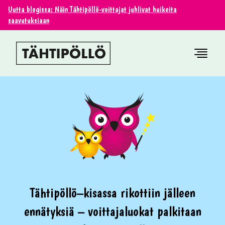
Uutta blogissa: Näin Tähtipöllö-voittajat juhlivat huikeita
saavutuksiaan
Tähtipöllö–kisassa rikottiin jälleen
ennätyksiä – voittajaluokat palkitaan