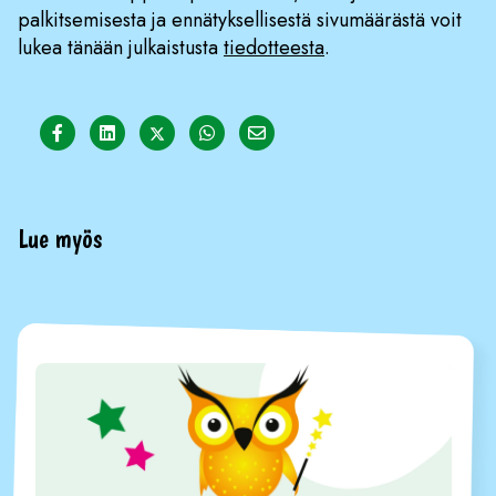
palkitsemisesta ja ennätyksellisestä sivumäärästä voit
lukea tänään julkaistusta
tiedotteesta
.
Share on Facebook
Share on LinkedIn
Share on Twitter
Share on WhatsApp
Share on Email
Lue myös