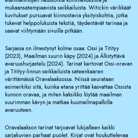
eläinhahmojen hauskoista kommelluksista ja
mukaansatempaavista seikkailuista. Witickin värikkäät
kuvitukset pursuavat kiinnostavia yksityiskohtia, jotka
tukevat helppolukuista tekstiä, täydentävät tarinaa ja
saavat viihtymään sivuilla pitkään.
Sarjassa on ilmestynyt kolme osaa: Ossi ja Titityy
(2023), Maailman suurin käpy (2024) ja Ällistyttävä
avaruushurjastelu (2024). Tarinat kertovat Ossi-oravan
ja Titityy-linnun seikkailuista sateenkaaren
värittämässä Oravalaaksossa. Niissä seurataan
esimerkiksi sitä, kuinka etana yrittää kasvattaa Ossista
kunnon oravaa, ja miten kaksikko löytää maailman
suurimman kävyn ja matkaa kuumailmapallolla
avaruuteen.
Oravalaakson tarinat tarjoavat lukijalleen kaikki
sarjakuvien parhaat puolet. Kirjat ovat houkuttelevaa