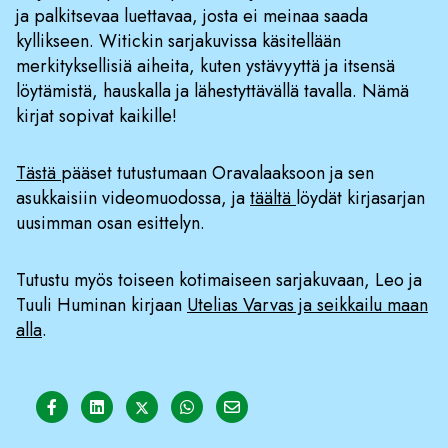
ja palkitsevaa luettavaa, josta ei meinaa saada
kyllikseen. Witickin sarjakuvissa käsitellään
merkityksellisiä aiheita, kuten ystävyyttä ja itsensä
löytämistä, hauskalla ja lähestyttävällä tavalla. Nämä
kirjat sopivat kaikille!
Tästä
pääset tutustumaan Oravalaaksoon ja sen
asukkaisiin videomuodossa, ja
täältä
löydät kirjasarjan
uusimman osan esittelyn.
Tutustu myös toiseen kotimaiseen sarjakuvaan, Leo ja
Tuuli Huminan kirjaan
Utelias Varvas ja seikkailu maan
alla
.
Share on Facebook
Share on LinkedIn
Share on Twitter
Share on WhatsApp
Share on Email