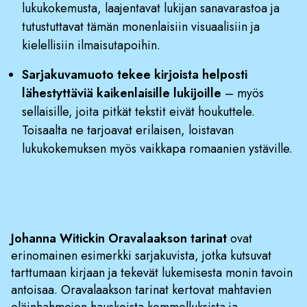
lukukokemusta, laajentavat lukijan sanavarastoa ja
tutustuttavat tämän monenlaisiin visuaalisiin ja
kielellisiin ilmaisutapoihin.
Sarjakuvamuoto tekee kirjoista helposti
lähestyttäviä kaikenlaisille lukijoille
– myös
sellaisille, joita pitkät tekstit eivät houkuttele.
Toisaalta ne tarjoavat erilaisen, loistavan
lukukokemuksen myös vaikkapa romaanien ystäville.
Johanna Witickin Oravalaakson tarinat
ovat
erinomainen esimerkki sarjakuvista, jotka kutsuvat
tarttumaan kirjaan ja tekevät lukemisesta monin tavoin
antoisaa. Oravalaakson tarinat kertovat mahtavien