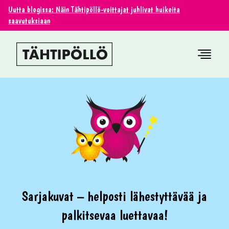
Uutta blogissa: Näin Tähtipöllö-voittajat juhlivat huikeita
saavutuksiaan
Sarjakuvat – helposti lähestyttävää ja
palkitsevaa luettavaa!