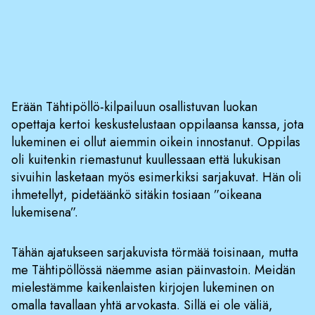
Erään Tähtipöllö-kilpailuun osallistuvan luokan
opettaja kertoi keskustelustaan oppilaansa kanssa, jota
lukeminen ei ollut aiemmin oikein innostanut. Oppilas
oli kuitenkin riemastunut kuullessaan että lukukisan
sivuihin lasketaan myös esimerkiksi sarjakuvat. Hän oli
ihmetellyt, pidetäänkö sitäkin tosiaan ”oikeana
lukemisena”.
Tähän ajatukseen sarjakuvista törmää toisinaan, mutta
me Tähtipöllössä näemme asian päinvastoin. Meidän
mielestämme kaikenlaisten kirjojen lukeminen on
omalla tavallaan yhtä arvokasta. Sillä ei ole väliä,