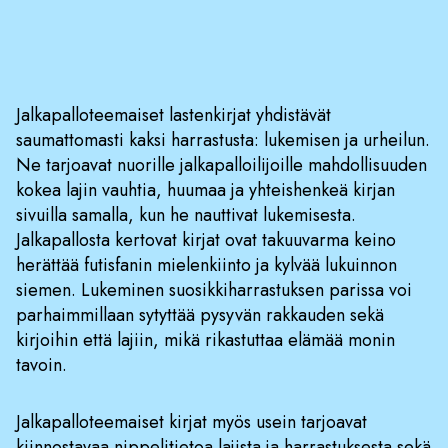
Jalkapalloteemaiset lastenkirjat yhdistävät
saumattomasti kaksi harrastusta: lukemisen ja urheilun.
Ne tarjoavat nuorille jalkapalloilijoille mahdollisuuden
kokea lajin vauhtia, huumaa ja yhteishenkeä kirjan
sivuilla samalla, kun he nauttivat lukemisesta.
Jalkapallosta kertovat kirjat ovat takuuvarma keino
herättää futisfanin mielenkiinto ja kylvää lukuinnon
siemen. Lukeminen suosikkiharrastuksen parissa voi
parhaimmillaan sytyttää pysyvän rakkauden sekä
kirjoihin että lajiin, mikä rikastuttaa elämää monin
tavoin.
Jalkapalloteemaiset kirjat myös usein tarjoavat
kiinnostavaa nippelitietoa lajista ja harrastuksesta sekä