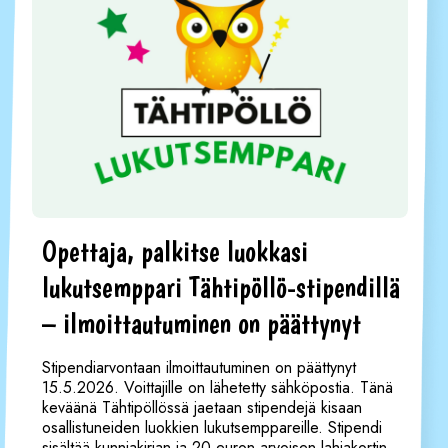
Opettaja, palkitse luokkasi
lukutsemppari Tähtipöllö-stipendillä
– ilmoittautuminen on päättynyt
Stipendiarvontaan ilmoittautuminen on päättynyt
15.5.2026. Voittajille on lähetetty sähköpostia. Tänä
keväänä Tähtipöllössä jaetaan stipendejä kisaan
osallistuneiden luokkien lukutsemppareille. Stipendi
sisältää kunniakirjan ja 20 euron arvoisen lahjakortin