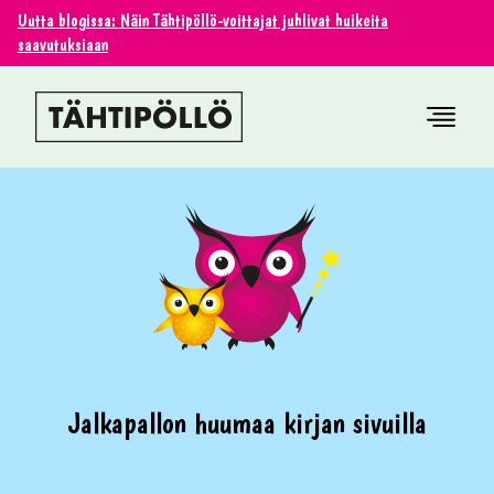
Uutta blogissa: Näin Tähtipöllö-voittajat juhlivat huikeita
saavutuksiaan
Jalkapallon huumaa kirjan sivuilla