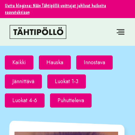
Uutta blogissa: Näin Tähtipöllö-voittajat juhlivat huikeita
saavutuksiaan
Kaikki
Hauska
Innostava
Jännittävä
Luokat 1-3
Luokat 4-6
Puhutteleva