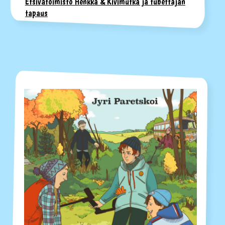
Etsivätoimisto Henkka & Kivimutka ja tubettajan
tapaus