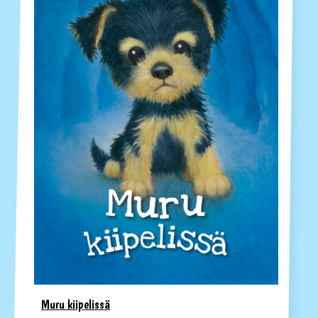
Muru kiipelissä