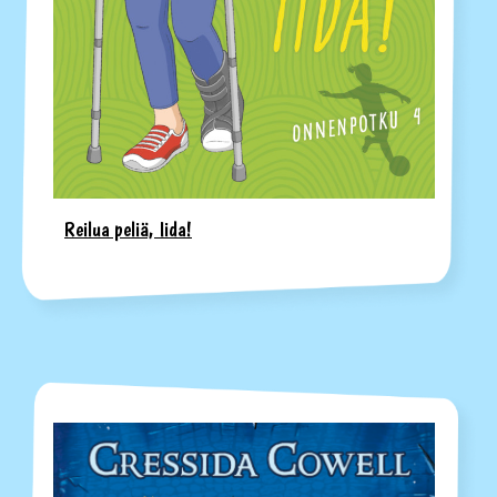
Reilua peliä, Iida!