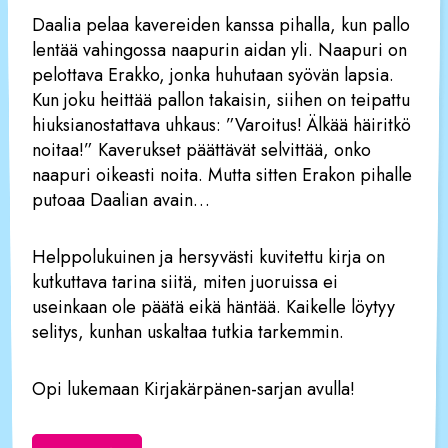
Daalia pelaa kavereiden kanssa pihalla, kun pallo
lentää vahingossa naapurin aidan yli. Naapuri on
pelottava Erakko, jonka huhutaan syövän lapsia.
Kun joku heittää pallon takaisin, siihen on teipattu
hiuksianostattava uhkaus: ”Varoitus! Älkää häiritkö
noitaa!” Kaverukset päättävät selvittää, onko
naapuri oikeasti noita. Mutta sitten Erakon pihalle
putoaa Daalian avain…
Helppolukuinen ja hersyvästi kuvitettu kirja on
kutkuttava tarina siitä, miten juoruissa ei
useinkaan ole päätä eikä häntää. Kaikelle löytyy
selitys, kunhan uskaltaa tutkia tarkemmin.
Opi lukemaan Kirjakärpänen-sarjan avulla!