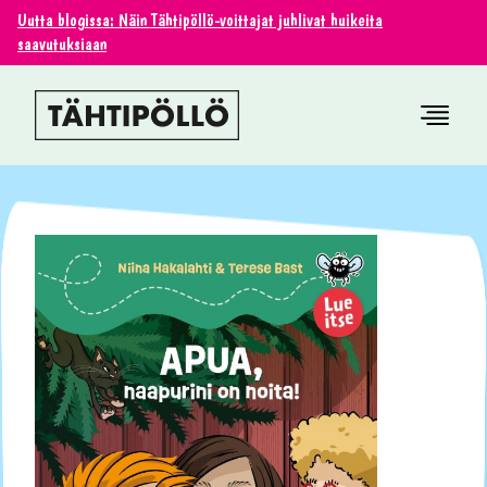
Uutta blogissa: Näin Tähtipöllö-voittajat juhlivat huikeita
saavutuksiaan